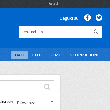
Accedi
Facebook
Twi
Seguici su
cerca nel sito
DATI
ENTI
TEMI
INFORMAZIONI
dina per