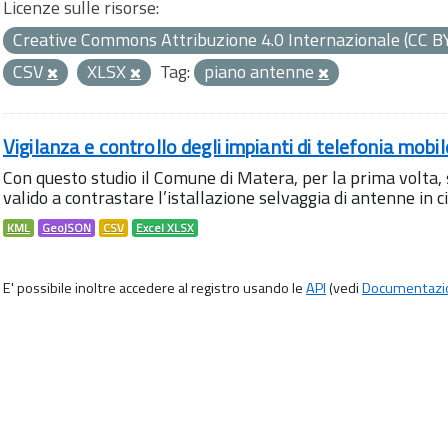
Licenze sulle risorse:
Creative Commons Attribuzione 4.0 Internazionale (CC B
CSV
XLSX
Tag:
piano antenne
Vigilanza e controllo degli impianti di telefonia mobi
Con questo studio il Comune di Matera, per la prima volta,
valido a contrastare l’istallazione selvaggia di antenne in citt
KML
GeoJSON
CSV
Excel XLSX
E' possibile inoltre accedere al registro usando le
API
(vedi
Documentazi