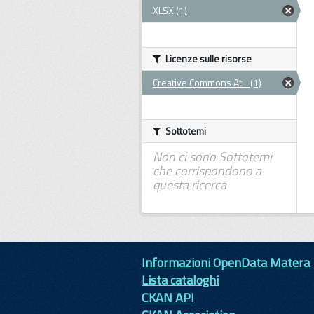
XLSX (1)
Licenze sulle risorse
Creative Commons At... (1)
Sottotemi
Non ci sono Sottotemi
che corrispondono a
questa ricerca
Informazioni OpenData Matera
Lista cataloghi
CKAN API