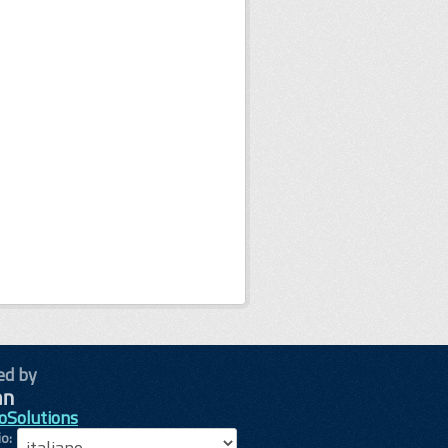
ed by
oSolutions
io