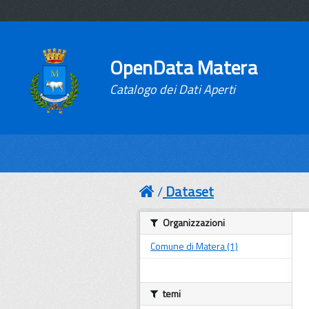
OpenData Matera
Catalogo dei Dati Aperti
Dataset
Organizzazioni
Comune di Matera (1)
temi