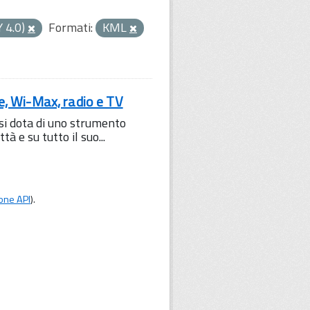
Y 4.0)
Formati:
KML
le, Wi-Max, radio e TV
 si dota di uno strumento
à e su tutto il suo...
one API
).