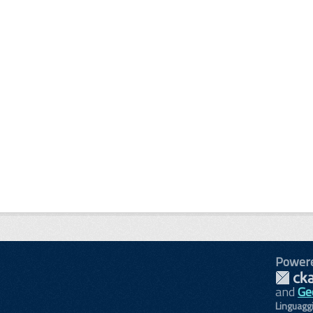
Power
and
Ge
Linguagg