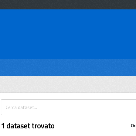
1 dataset trovato
Or