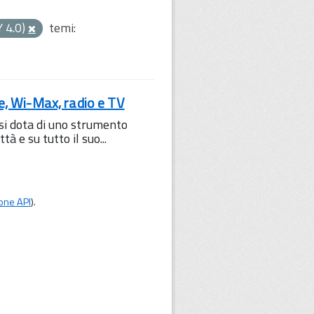
Y 4.0)
temi:
le, Wi-Max, radio e TV
 si dota di uno strumento
à e su tutto il suo...
one API
).