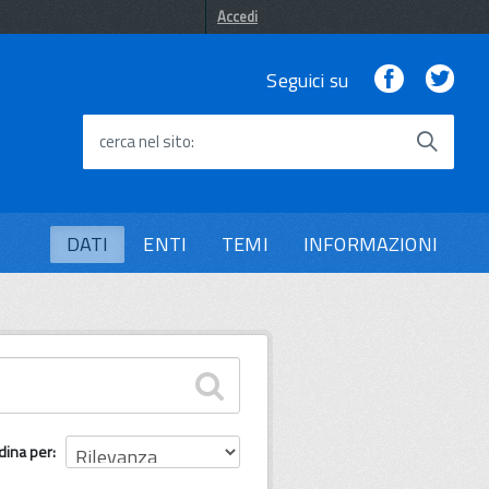
Accedi
Facebook
Twi
Seguici su
cerca nel sito
DATI
ENTI
TEMI
INFORMAZIONI
dina per