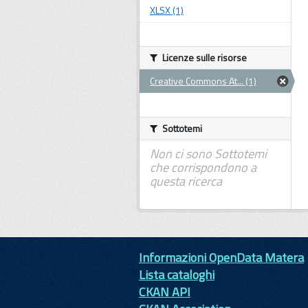
XLSX (1)
Licenze sulle risorse
Creative Commons At... (1)
Sottotemi
Non ci sono Sottotemi
che corrispondono a
questa ricerca
Informazioni OpenData Matera
Lista cataloghi
CKAN API