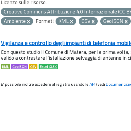
Licenze sulle risorse:
Creative Commons Attribuzione 4.0 Internazionale (CC B
Ambiente
Formati:
KML
CSV
GeoJSON
Vigilanza e controllo degli impianti di telefonia mobi
Con questo studio il Comune di Matera, per la prima volta,
valido a contrastare l’istallazione selvaggia di antenne in citt
KML
GeoJSON
CSV
Excel XLSX
E' possibile inoltre accedere al registro usando le
API
(vedi
Documentazi