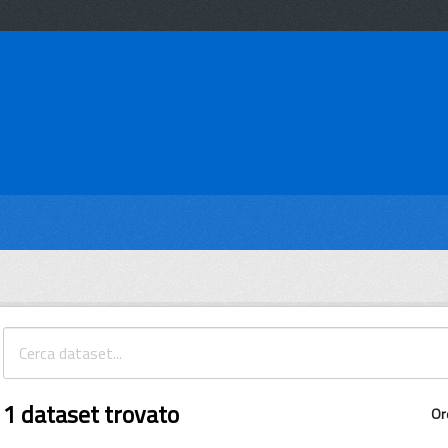
1 dataset trovato
Or