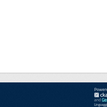
Power
and
Ge
Linguagg