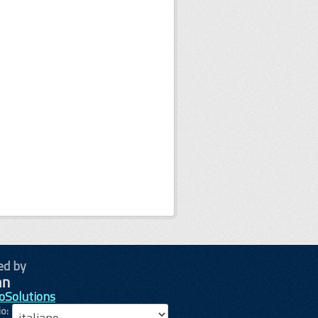
ed by
oSolutions
io