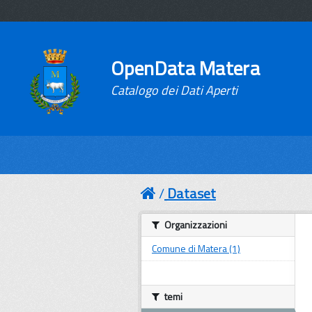
OpenData Matera
Catalogo dei Dati Aperti
Dataset
Organizzazioni
Comune di Matera (1)
temi