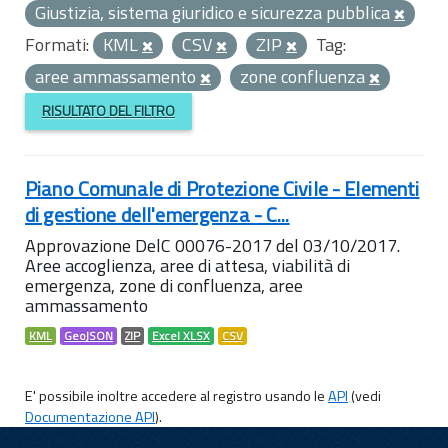
Giustizia, sistema giuridico e sicurezza pubblica
Formati:
KML
CSV
ZIP
Tag:
aree ammassamento
zone confluenza
RISULTATO DEL FILTRO
Piano Comunale di Protezione Civile - Elementi
di gestione dell'emergenza - C...
Approvazione DelC 00076-2017 del 03/10/2017.
Aree accoglienza, aree di attesa, viabilità di
emergenza, zone di confluenza, aree
ammassamento
KML
GeoJSON
ZIP
Excel XLSX
CSV
E' possibile inoltre accedere al registro usando le
API
(vedi
Documentazione API
).