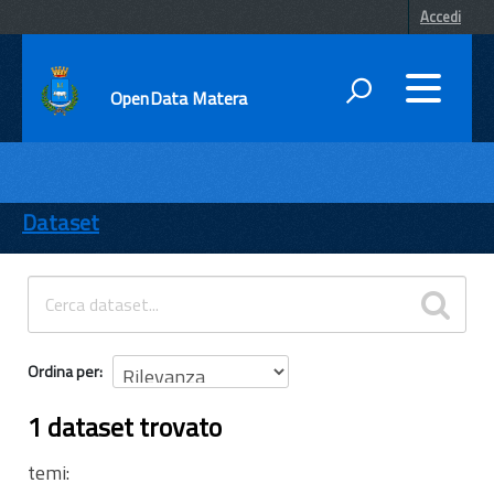
Accedi
OpenData Matera
DATI
ENTI
Dataset
TEMI
INFORMAZIONI
Ordina per
1 dataset trovato
temi: