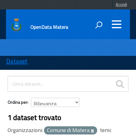
Accedi
OpenData Matera
DATI
ENTI
Dataset
TEMI
INFORMAZIONI
Ordina per
1 dataset trovato
Organizzazioni:
Comune di Matera
temi: