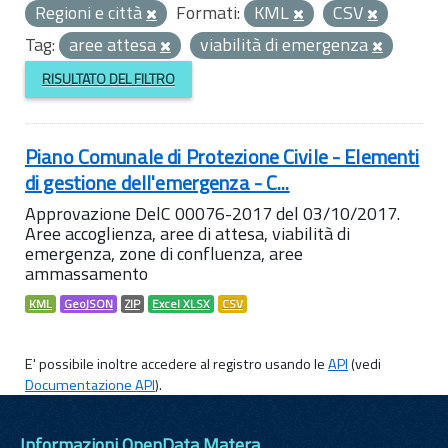
Regioni e città
Formati:
KML
CSV
Tag:
aree attesa
viabilità di emergenza
RISULTATO DEL FILTRO
Piano Comunale di Protezione Civile - Elementi
di gestione dell'emergenza - C...
Approvazione DelC 00076-2017 del 03/10/2017.
Aree accoglienza, aree di attesa, viabilità di
emergenza, zone di confluenza, aree
ammassamento
KML
GeoJSON
ZIP
Excel XLSX
CSV
E' possibile inoltre accedere al registro usando le
API
(vedi
Documentazione API
).
Informazioni OpenData Matera