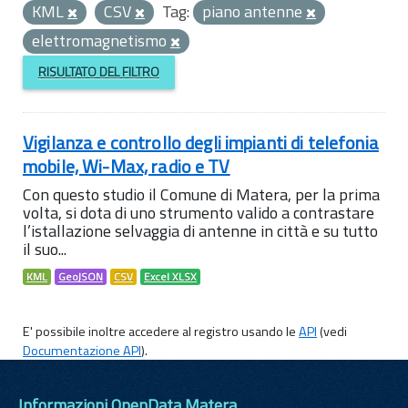
KML
CSV
Tag:
piano antenne
elettromagnetismo
RISULTATO DEL FILTRO
Vigilanza e controllo degli impianti di telefonia
mobile, Wi-Max, radio e TV
Con questo studio il Comune di Matera, per la prima
volta, si dota di uno strumento valido a contrastare
l’istallazione selvaggia di antenne in città e su tutto
il suo...
KML
GeoJSON
CSV
Excel XLSX
E' possibile inoltre accedere al registro usando le
API
(vedi
Documentazione API
).
Informazioni OpenData Matera