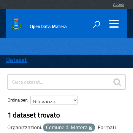
Accedi
OpenData Matera
DATI
ENTI
Dataset
TEMI
INFORMAZIONI
Ordina per
1 dataset trovato
Organizzazioni:
Comune di Matera
Formati: