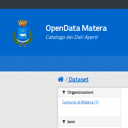
OpenData Matera
Catalogo dei Dati Aperti
Dataset
Organizzazioni
Comune di Matera (1)
temi