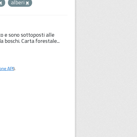
alberi
co e sono sottoposti alle
da boschi. Carta forestale...
one API
).