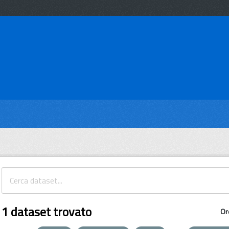
1 dataset trovato
Or