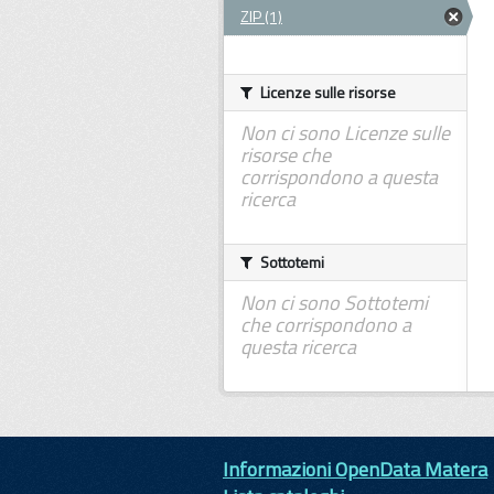
ZIP (1)
Licenze sulle risorse
Non ci sono Licenze sulle
risorse che
corrispondono a questa
ricerca
Sottotemi
Non ci sono Sottotemi
che corrispondono a
questa ricerca
Informazioni OpenData Matera