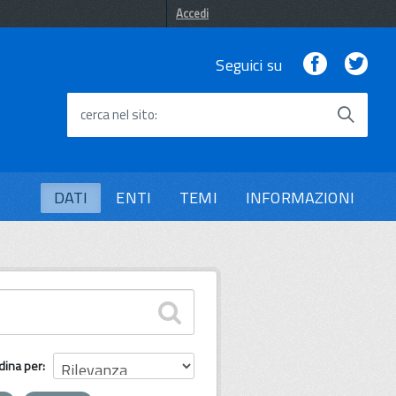
Accedi
Facebook
Twi
Seguici su
cerca nel sito
DATI
ENTI
TEMI
INFORMAZIONI
dina per