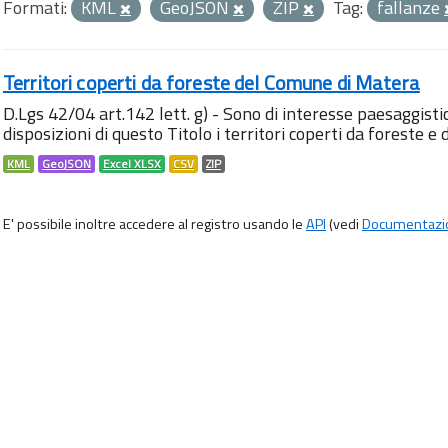
Formati:
KML
GeoJSON
ZIP
Tag:
fallanze
Territori coperti da foreste del Comune di Matera
D.Lgs 42/04 art.142 lett. g) - Sono di interesse paesaggisti
disposizioni di questo Titolo i territori coperti da foreste e 
KML
GeoJSON
Excel XLSX
CSV
ZIP
E' possibile inoltre accedere al registro usando le
API
(vedi
Documentazi