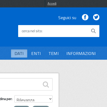
Accedi
Facebook
Twi
Seguici su
cerca nel sito
DATI
ENTI
TEMI
INFORMAZIONI
dina per