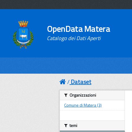
OpenData Matera
Catalogo dei Dati Aperti
Dataset
Organizzazioni
Comune di Matera (3)
temi