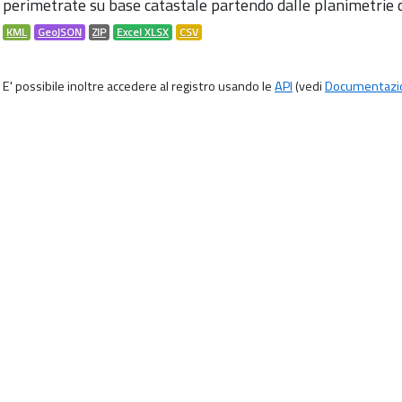
perimetrate su base catastale partendo dalle planimetrie d
KML
GeoJSON
ZIP
Excel XLSX
CSV
E' possibile inoltre accedere al registro usando le
API
(vedi
Documentazi