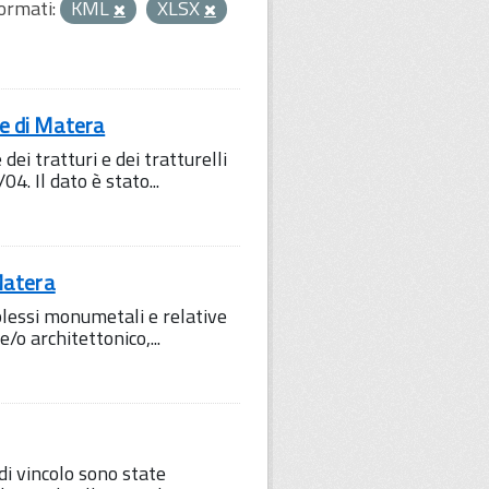
ormati:
KML
XLSX
ne di Matera
dei tratturi e dei tratturelli
4. Il dato è stato...
Matera
mplessi monumetali e relative
/o architettonico,...
 di vincolo sono state