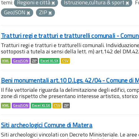
temi:
Regioni e città
Istruzione,cultura & sport
F
GeoJSON
ZIP
Tratturi regi e tratturi e tratturelli comunali - Comu
Tratturi regi e tratturi e tratturelli comunali. Individuazione 
sottoposti a tutela ai sensi della lett. m) art.142 del DM.42/0
KML
GeoJSON
ZIP
Excel XLSX
CSV
Beni monumentali art.10 D.Lgs. 42/04 - Comune di 
Il file vettoriale riguarda la delimitazione degli edifici, co
zone di rispetto che presentano interesse artistico, storico e
KML
GeoJSON
Excel XLSX
CSV
ZIP
Siti archeologici Comune di Matera
Siti archeologici vincolati con Decreto Ministeriale. Le aree