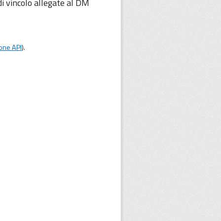
i vincolo allegate al DM
one API
).