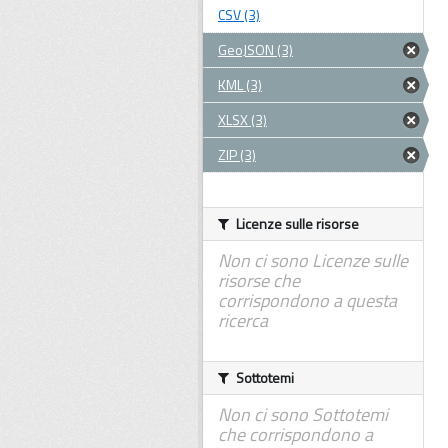
CSV (3)
GeoJSON (3)
KML (3)
XLSX (3)
ZIP (3)
Licenze sulle risorse
Non ci sono Licenze sulle
risorse che
corrispondono a questa
ricerca
Sottotemi
Non ci sono Sottotemi
che corrispondono a