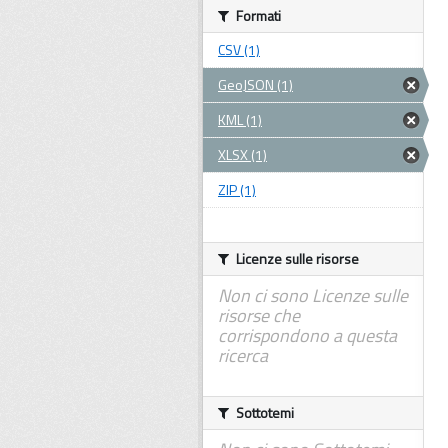
Formati
CSV (1)
GeoJSON (1)
KML (1)
XLSX (1)
ZIP (1)
Licenze sulle risorse
Non ci sono Licenze sulle
risorse che
corrispondono a questa
ricerca
Sottotemi