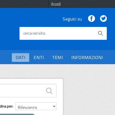
Accedi
Facebook
Twi
Seguici su
cerca nel sito
DATI
ENTI
TEMI
INFORMAZIONI
dina per