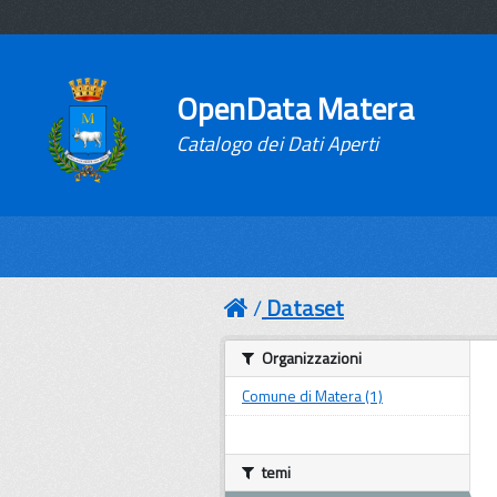
OpenData Matera
Catalogo dei Dati Aperti
Dataset
Organizzazioni
Comune di Matera (1)
temi