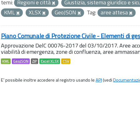
temi:
Regioni e città
Giustizia, sistema giuridico e si
KML
XLSX
GeoJSON
Tag:
aree attesa
Piano Comunale di Protezione Civile - Elementi di ges
Approvazione DelC 00076-2017 del 03/10/2017. Aree accog
viabilità di emergenza, zone di confluenza, aree ammass
KML
GeoJSON
ZIP
Excel XLSX
CSV
E' possibile inoltre accedere al registro usando le
API
(vedi
Documentazi