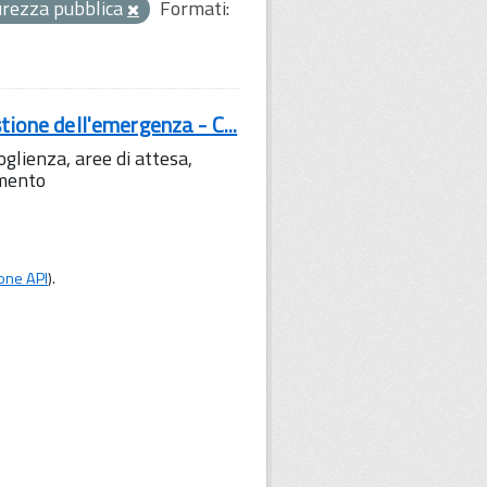
curezza pubblica
Formati:
tione dell'emergenza - C...
lienza, aree di attesa,
amento
one API
).