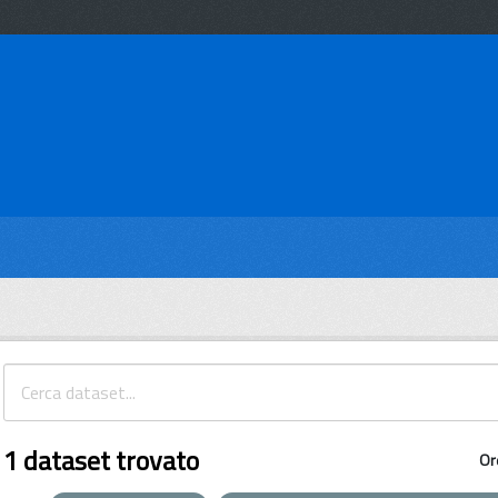
1 dataset trovato
Or