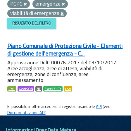
PCPC
emergenze
viabilità di emergenza
RISULTATO DEL FILTRO
Piano Comunale di Protezione Civile - Elementi
di gestione dell'emergenza - C...
Approvazione DelC 00076-2017 del 03/10/2017.
Aree accoglienza, aree di attesa, viabilità di
emergenza, zone di confluenza, aree
ammassamento
KML
GeoJSON
ZIP
Excel XLSX
CSV
E' possibile inoltre accedere al registro usando le
API
(vedi
Documentazione API
).
Informazioni OpenData Matera