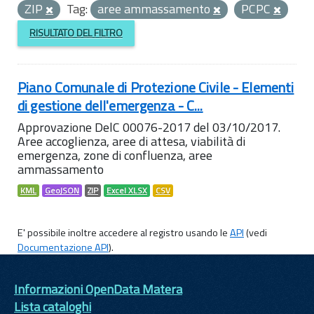
ZIP
Tag:
aree ammassamento
PCPC
RISULTATO DEL FILTRO
Piano Comunale di Protezione Civile - Elementi
di gestione dell'emergenza - C...
Approvazione DelC 00076-2017 del 03/10/2017.
Aree accoglienza, aree di attesa, viabilità di
emergenza, zone di confluenza, aree
ammassamento
KML
GeoJSON
ZIP
Excel XLSX
CSV
E' possibile inoltre accedere al registro usando le
API
(vedi
Documentazione API
).
Informazioni OpenData Matera
Lista cataloghi