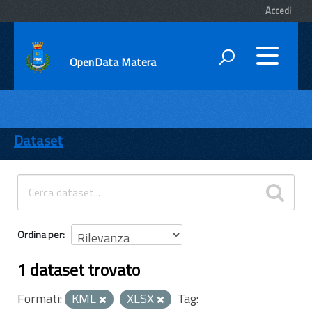
Accedi
OpenData Matera
DATI
ENTI
Dataset
TEMI
INFORMAZIONI
Ordina per
1 dataset trovato
Formati:
KML
XLSX
Tag: