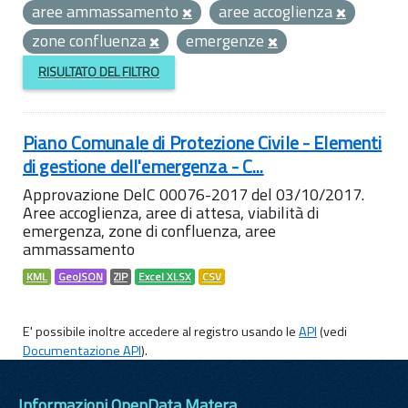
aree ammassamento
aree accoglienza
zone confluenza
emergenze
RISULTATO DEL FILTRO
Piano Comunale di Protezione Civile - Elementi
di gestione dell'emergenza - C...
Approvazione DelC 00076-2017 del 03/10/2017.
Aree accoglienza, aree di attesa, viabilità di
emergenza, zone di confluenza, aree
ammassamento
KML
GeoJSON
ZIP
Excel XLSX
CSV
E' possibile inoltre accedere al registro usando le
API
(vedi
Documentazione API
).
Informazioni OpenData Matera