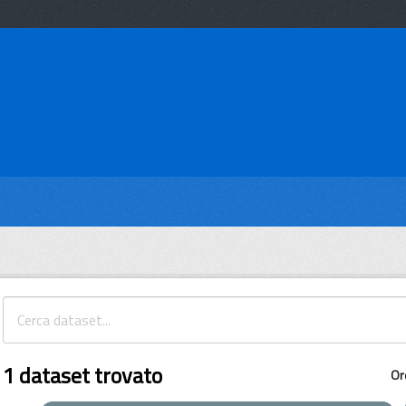
1 dataset trovato
Or