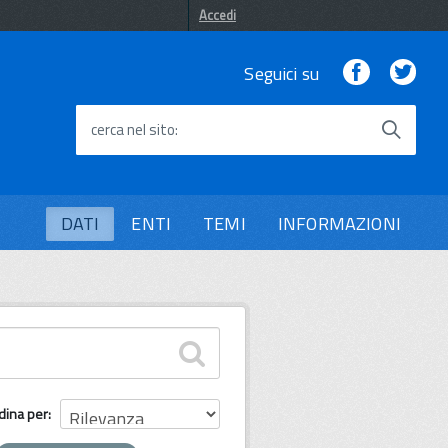
Accedi
Facebook
Twi
Seguici su
cerca nel sito
DATI
ENTI
TEMI
INFORMAZIONI
dina per