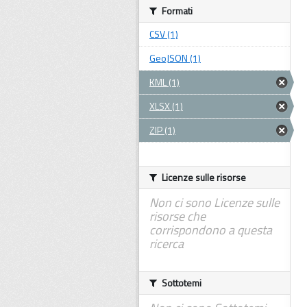
Formati
CSV (1)
GeoJSON (1)
KML (1)
XLSX (1)
ZIP (1)
Licenze sulle risorse
Non ci sono Licenze sulle
risorse che
corrispondono a questa
ricerca
Sottotemi