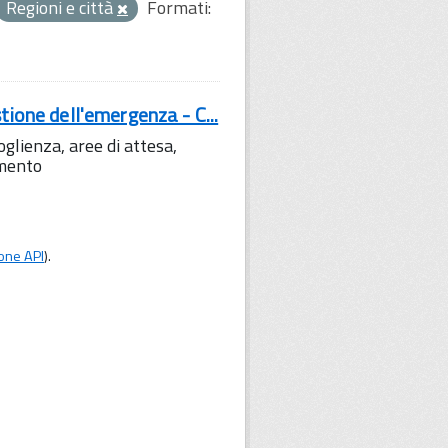
Regioni e città
Formati:
tione dell'emergenza - C...
lienza, aree di attesa,
amento
one API
).