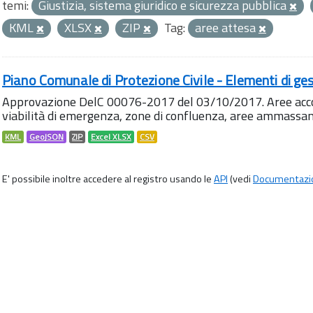
temi:
Giustizia, sistema giuridico e sicurezza pubblica
KML
XLSX
ZIP
Tag:
aree attesa
Piano Comunale di Protezione Civile - Elementi di ges
Approvazione DelC 00076-2017 del 03/10/2017. Aree accog
viabilità di emergenza, zone di confluenza, aree ammass
KML
GeoJSON
ZIP
Excel XLSX
CSV
E' possibile inoltre accedere al registro usando le
API
(vedi
Documentazi