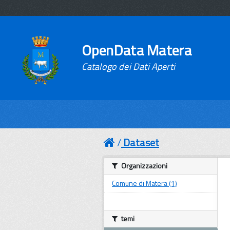
OpenData Matera
Catalogo dei Dati Aperti
Dataset
Organizzazioni
Comune di Matera (1)
temi