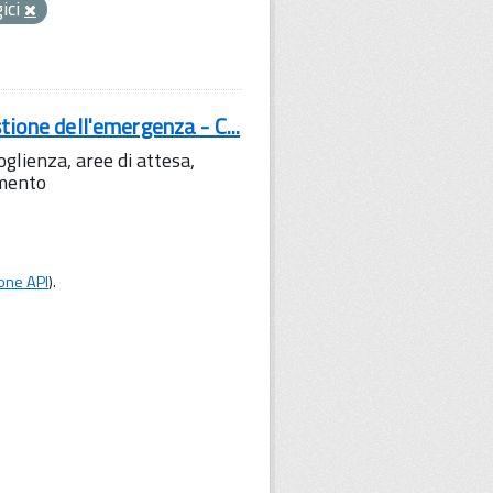
gici
tione dell'emergenza - C...
lienza, aree di attesa,
amento
one API
).