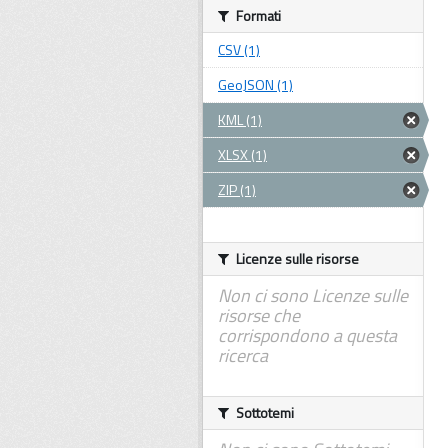
Formati
CSV (1)
GeoJSON (1)
KML (1)
XLSX (1)
ZIP (1)
Licenze sulle risorse
Non ci sono Licenze sulle
risorse che
corrispondono a questa
ricerca
Sottotemi