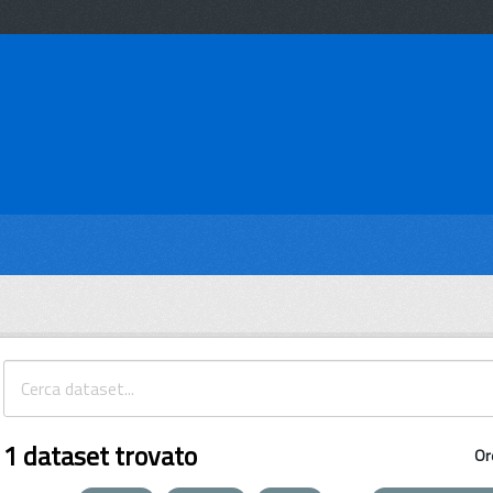
1 dataset trovato
Or