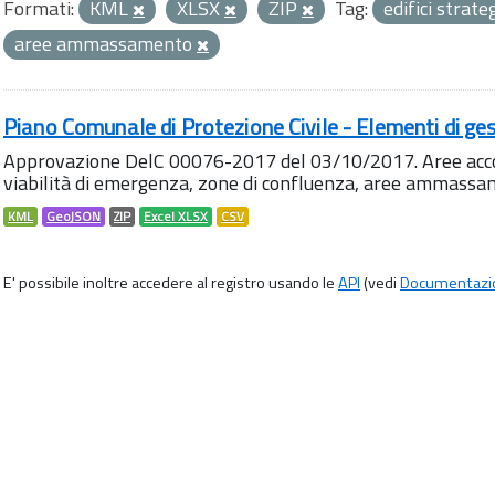
Formati:
KML
XLSX
ZIP
Tag:
edifici strate
aree ammassamento
Piano Comunale di Protezione Civile - Elementi di ges
Approvazione DelC 00076-2017 del 03/10/2017. Aree accog
viabilità di emergenza, zone di confluenza, aree ammass
KML
GeoJSON
ZIP
Excel XLSX
CSV
E' possibile inoltre accedere al registro usando le
API
(vedi
Documentazi