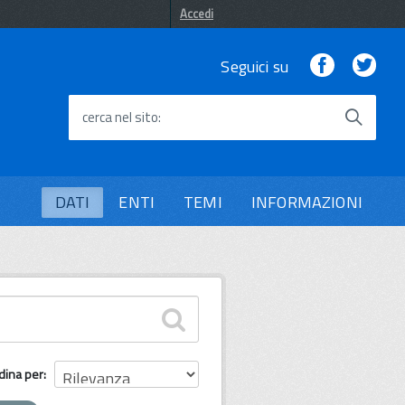
Accedi
Facebook
Twi
Seguici su
cerca nel sito
DATI
ENTI
TEMI
INFORMAZIONI
dina per