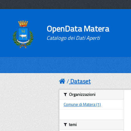
OpenData Matera
Catalogo dei Dati Aperti
Dataset
Organizzazioni
Comune di Matera (1)
temi