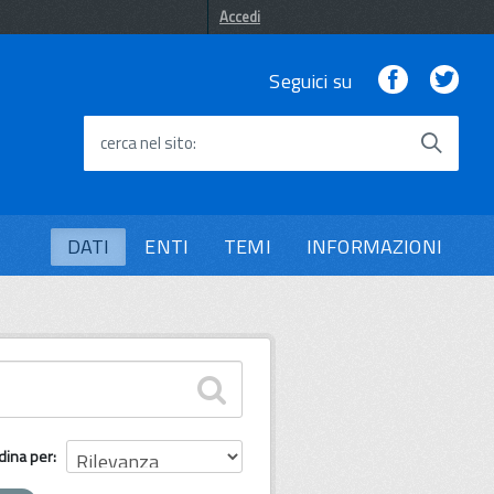
Accedi
Facebook
Twi
Seguici su
cerca nel sito
DATI
ENTI
TEMI
INFORMAZIONI
dina per