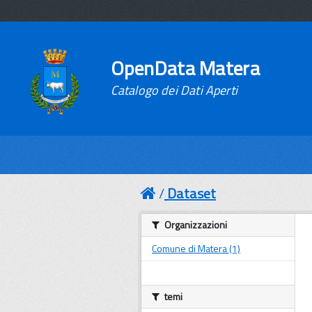
OpenData Matera
Catalogo dei Dati Aperti
Dataset
Organizzazioni
Comune di Matera (1)
temi