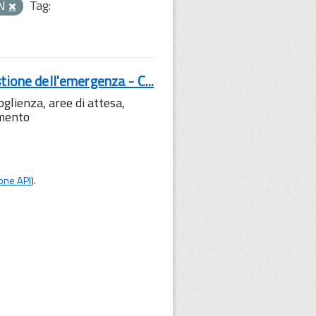
ON
Tag:
tione dell'emergenza - C...
lienza, aree di attesa,
amento
one API
).