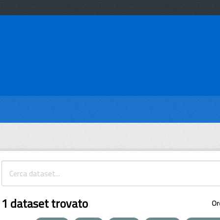
1 dataset trovato
Or