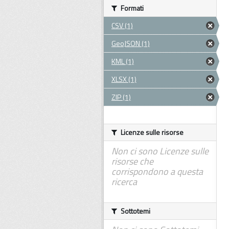
Formati
CSV (1)
GeoJSON (1)
KML (1)
XLSX (1)
ZIP (1)
Licenze sulle risorse
Non ci sono Licenze sulle
risorse che
corrispondono a questa
ricerca
Sottotemi