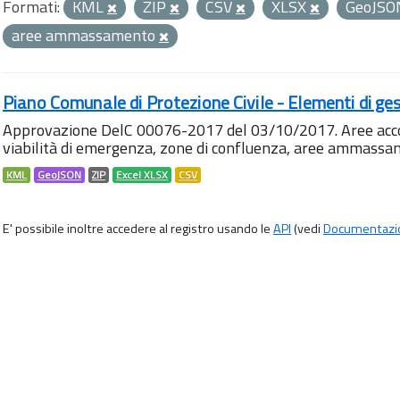
Formati:
KML
ZIP
CSV
XLSX
GeoJS
aree ammassamento
Piano Comunale di Protezione Civile - Elementi di ges
Approvazione DelC 00076-2017 del 03/10/2017. Aree accog
viabilità di emergenza, zone di confluenza, aree ammass
KML
GeoJSON
ZIP
Excel XLSX
CSV
E' possibile inoltre accedere al registro usando le
API
(vedi
Documentazi