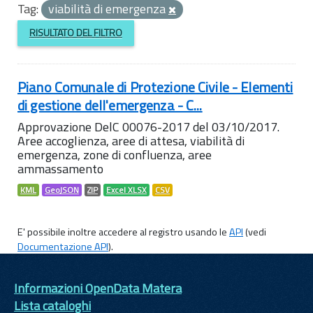
Tag:
viabilità di emergenza
RISULTATO DEL FILTRO
Piano Comunale di Protezione Civile - Elementi
di gestione dell'emergenza - C...
Approvazione DelC 00076-2017 del 03/10/2017.
Aree accoglienza, aree di attesa, viabilità di
emergenza, zone di confluenza, aree
ammassamento
KML
GeoJSON
ZIP
Excel XLSX
CSV
E' possibile inoltre accedere al registro usando le
API
(vedi
Documentazione API
).
Informazioni OpenData Matera
Lista cataloghi