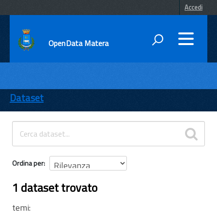
Accedi
OpenData Matera
DATI
ENTI
Dataset
TEMI
INFORMAZIONI
Ordina per
1 dataset trovato
temi: