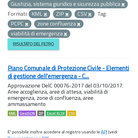
Giustizia, sistema giuridico e sicurezza pubblica
Formati:
KML
ZIP
CSV
Tag:
PCPC
zone confluenza
viabilità di emergenza
RISULTATO DEL FILTRO
Piano Comunale di Protezione Civile - Elementi
di gestione dell'emergenza - C...
Approvazione DelC 00076-2017 del 03/10/2017.
Aree accoglienza, aree di attesa, viabilità di
emergenza, zone di confluenza, aree
ammassamento
KML
GeoJSON
ZIP
Excel XLSX
CSV
E' possibile inoltre accedere al registro usando le
API
(vedi