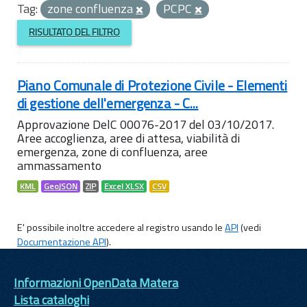
Tag:
zone confluenza
PCPC
RISULTATO DEL FILTRO
Piano Comunale di Protezione Civile - Elementi
di gestione dell'emergenza - C...
Approvazione DelC 00076-2017 del 03/10/2017.
Aree accoglienza, aree di attesa, viabilità di
emergenza, zone di confluenza, aree
ammassamento
KML
GeoJSON
ZIP
Excel XLSX
CSV
E' possibile inoltre accedere al registro usando le
API
(vedi
Documentazione API
).
Informazioni OpenData Matera
Lista cataloghi