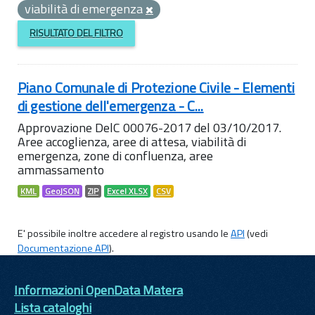
viabilità di emergenza
RISULTATO DEL FILTRO
Piano Comunale di Protezione Civile - Elementi
di gestione dell'emergenza - C...
Approvazione DelC 00076-2017 del 03/10/2017.
Aree accoglienza, aree di attesa, viabilità di
emergenza, zone di confluenza, aree
ammassamento
KML
GeoJSON
ZIP
Excel XLSX
CSV
E' possibile inoltre accedere al registro usando le
API
(vedi
Documentazione API
).
Informazioni OpenData Matera
Lista cataloghi