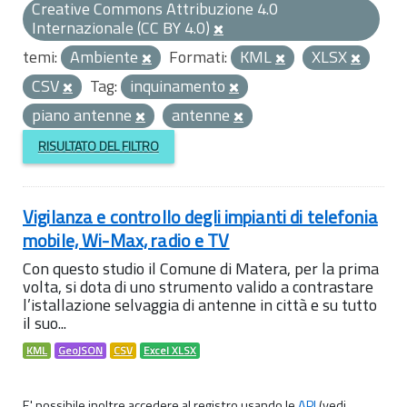
Creative Commons Attribuzione 4.0
Internazionale (CC BY 4.0)
temi:
Ambiente
Formati:
KML
XLSX
CSV
Tag:
inquinamento
piano antenne
antenne
RISULTATO DEL FILTRO
Vigilanza e controllo degli impianti di telefonia
mobile, Wi-Max, radio e TV
Con questo studio il Comune di Matera, per la prima
volta, si dota di uno strumento valido a contrastare
l’istallazione selvaggia di antenne in città e su tutto
il suo...
KML
GeoJSON
CSV
Excel XLSX
E' possibile inoltre accedere al registro usando le
API
(vedi