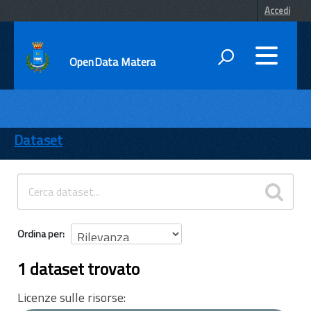
Accedi
OpenData Matera
DATI
ENTI
Dataset
TEMI
INFORMAZIONI
Ordina per
1 dataset trovato
Licenze sulle risorse: