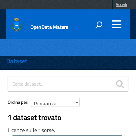
Accedi
OpenData Matera
DATI
ENTI
Dataset
TEMI
INFORMAZIONI
Ordina per
1 dataset trovato
Licenze sulle risorse: