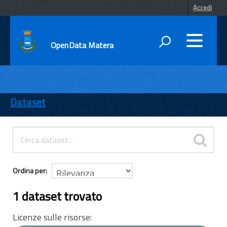
Accedi
OpenData Matera
DATI
ENTI
Dataset
TEMI
INFORMAZIONI
Ordina per
1 dataset trovato
Licenze sulle risorse: