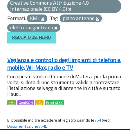
Creative Commons Attribuzione 4.0
Internazionale (CC BY 4.0)
Formati:
KML
Tag:
piano antenne
elettromagnetismo
RISULTATO DEL FILTRO
Vigilanza e controllo degli impianti di telefonia
mobile, Wi-Max, radio e TV
Con questo studio il Comune di Matera, per la prima
volta, si dota di uno strumento valido a contrastare
l’istallazione selvaggia di antenne in città e su tutto
il suo...
KML
GeoJSON
CSV
Excel XLSX
E' possibile inoltre accedere al registro usando le
API
(vedi
Documentazione API
).