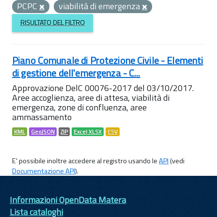
PCPC
viabilità di emergenza
RISULTATO DEL FILTRO
Piano Comunale di Protezione Civile - Elementi
di gestione dell'emergenza - C...
Approvazione DelC 00076-2017 del 03/10/2017.
Aree accoglienza, aree di attesa, viabilità di
emergenza, zone di confluenza, aree
ammassamento
KML
GeoJSON
ZIP
Excel XLSX
CSV
E' possibile inoltre accedere al registro usando le
API
(vedi
Documentazione API
).
Informazioni OpenData Matera
Lista cataloghi