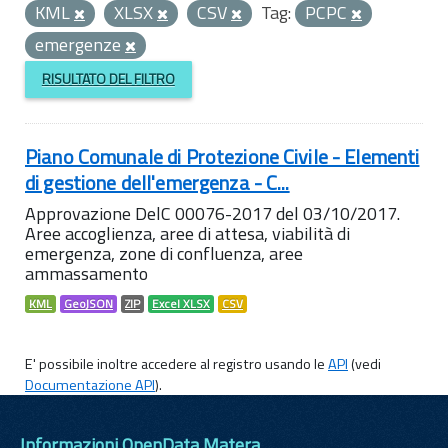
KML
XLSX
CSV
Tag:
PCPC
emergenze
RISULTATO DEL FILTRO
Piano Comunale di Protezione Civile - Elementi
di gestione dell'emergenza - C...
Approvazione DelC 00076-2017 del 03/10/2017.
Aree accoglienza, aree di attesa, viabilità di
emergenza, zone di confluenza, aree
ammassamento
KML
GeoJSON
ZIP
Excel XLSX
CSV
E' possibile inoltre accedere al registro usando le
API
(vedi
Documentazione API
).
Informazioni OpenData Matera