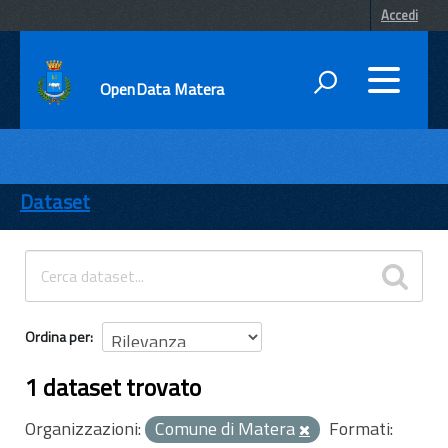
Accedi
OpenData Matera
DATI
ENTI
Dataset
TEMI
INFORMAZIONI
Ordina per
1 dataset trovato
Organizzazioni:
Comune di Matera
Formati: