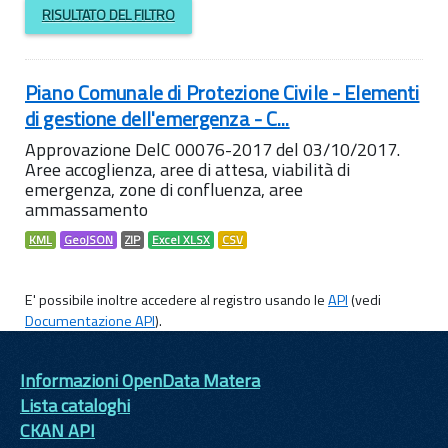
RISULTATO DEL FILTRO
Piano Comunale di Protezione Civile - Elementi
di gestione dell'emergenza - C...
Approvazione DelC 00076-2017 del 03/10/2017.
Aree accoglienza, aree di attesa, viabilità di
emergenza, zone di confluenza, aree
ammassamento
KML
GeoJSON
ZIP
Excel XLSX
CSV
E' possibile inoltre accedere al registro usando le
API
(vedi
Documentazione API
).
Informazioni OpenData Matera
Lista cataloghi
CKAN API