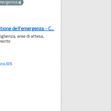
 emergenza
tione dell'emergenza - C...
lienza, aree di attesa,
amento
one API
).