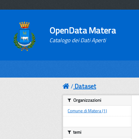
OpenData Matera
Catalogo dei Dati Aperti
Dataset
Organizzazioni
Comune di Matera (1)
temi