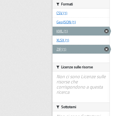
Formati
CSV (1)
GeoJSON (1)
KML (1)
XLSX (1)
ZIP (1)
Licenze sulle risorse
Non ci sono Licenze sulle
risorse che
corrispondono a questa
ricerca
Sottotemi