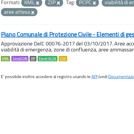
Formati:
KML
ZIP
Tag:
PCPC
viabilità di
aree attesa
Piano Comunale di Protezione Civile - Elementi di ges
Approvazione DelC 00076-2017 del 03/10/2017. Aree accog
viabilità di emergenza, zone di confluenza, aree ammass
KML
GeoJSON
ZIP
Excel XLSX
CSV
E' possibile inoltre accedere al registro usando le
API
(vedi
Documentazi