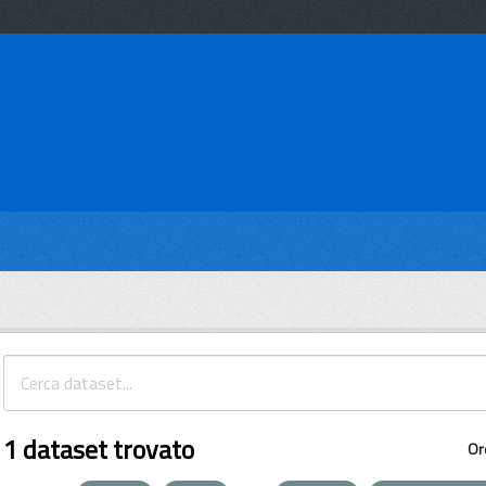
1 dataset trovato
Or