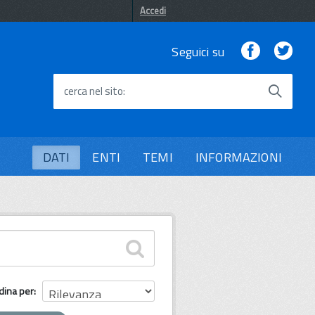
Accedi
Facebook
Twi
Seguici su
cerca nel sito
DATI
ENTI
TEMI
INFORMAZIONI
dina per