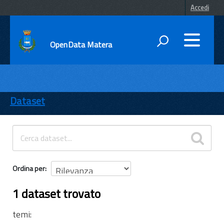
Accedi
OpenData Matera
DATI
ENTI
Dataset
TEMI
INFORMAZIONI
Ordina per
1 dataset trovato
temi: