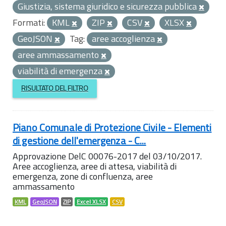
Giustizia, sistema giuridico e sicurezza pubblica
Formati:
KML
ZIP
CSV
XLSX
GeoJSON
Tag:
aree accoglienza
aree ammassamento
viabilità di emergenza
RISULTATO DEL FILTRO
Piano Comunale di Protezione Civile - Elementi
di gestione dell'emergenza - C...
Approvazione DelC 00076-2017 del 03/10/2017.
Aree accoglienza, aree di attesa, viabilità di
emergenza, zone di confluenza, aree
ammassamento
KML
GeoJSON
ZIP
Excel XLSX
CSV