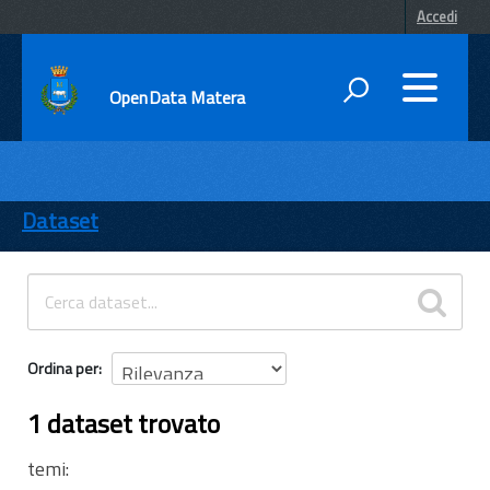
Accedi
OpenData Matera
DATI
ENTI
Dataset
TEMI
INFORMAZIONI
Ordina per
1 dataset trovato
temi: