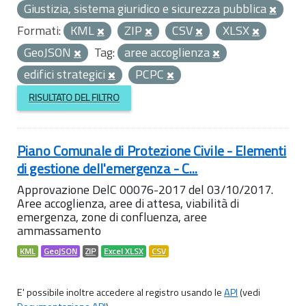
Giustizia, sistema giuridico e sicurezza pubblica
Formati:
KML
ZIP
CSV
XLSX
GeoJSON
Tag:
aree accoglienza
edifici strategici
PCPC
RISULTATO DEL FILTRO
Piano Comunale di Protezione Civile - Elementi
di gestione dell'emergenza - C...
Approvazione DelC 00076-2017 del 03/10/2017.
Aree accoglienza, aree di attesa, viabilità di
emergenza, zone di confluenza, aree
ammassamento
KML
GeoJSON
ZIP
Excel XLSX
CSV
E' possibile inoltre accedere al registro usando le
API
(vedi