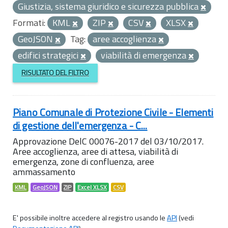
Giustizia, sistema giuridico e sicurezza pubblica
Formati:
KML
ZIP
CSV
XLSX
GeoJSON
Tag:
aree accoglienza
edifici strategici
viabilità di emergenza
RISULTATO DEL FILTRO
Piano Comunale di Protezione Civile - Elementi
di gestione dell'emergenza - C...
Approvazione DelC 00076-2017 del 03/10/2017.
Aree accoglienza, aree di attesa, viabilità di
emergenza, zone di confluenza, aree
ammassamento
KML
GeoJSON
ZIP
Excel XLSX
CSV
E' possibile inoltre accedere al registro usando le
API
(vedi