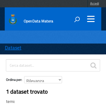
Accedi
OpenData Matera
DATI
ENTI
Dataset
TEMI
INFORMAZIONI
Ordina per
1 dataset trovato
temi: