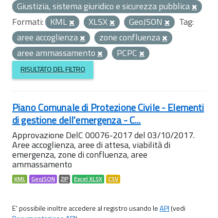
Giustizia, sistema giuridico e sicurezza pubblica
Formati:
KML
XLSX
GeoJSON
Tag:
aree accoglienza
zone confluenza
aree ammassamento
PCPC
RISULTATO DEL FILTRO
Piano Comunale di Protezione Civile - Elementi
di gestione dell'emergenza - C...
Approvazione DelC 00076-2017 del 03/10/2017.
Aree accoglienza, aree di attesa, viabilità di
emergenza, zone di confluenza, aree
ammassamento
KML
GeoJSON
ZIP
Excel XLSX
CSV
E' possibile inoltre accedere al registro usando le
API
(vedi