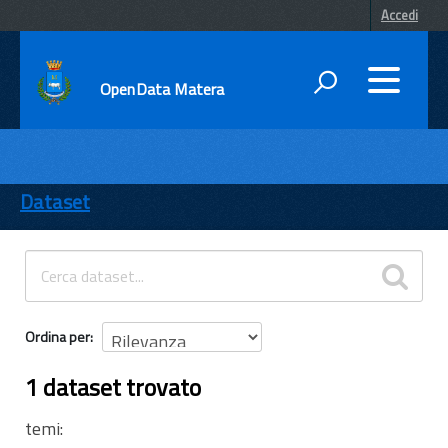
Accedi
OpenData Matera
DATI
ENTI
Dataset
TEMI
INFORMAZIONI
Ordina per
1 dataset trovato
temi: