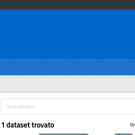
1 dataset trovato
Or