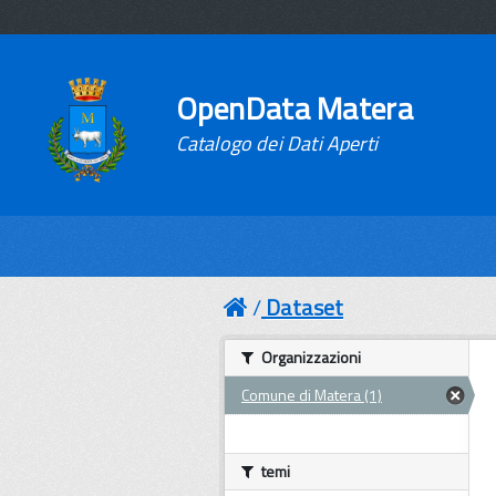
OpenData Matera
Catalogo dei Dati Aperti
Dataset
Organizzazioni
Comune di Matera (1)
temi