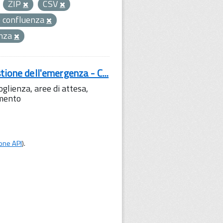
ZIP
CSV
 confluenza
enza
tione dell'emergenza - C...
lienza, aree di attesa,
amento
one API
).