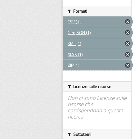
Formati
CSV (1)
GeoJSON (1)
KML (1)
XLSX (1)
ZIP (1)
Licenze sulle risorse
Non ci sono Licenze sulle
risorse che
corrispondono a questa
ricerca
Sottotemi