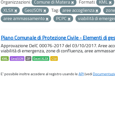
Organizzazioni:
Comune di Matera
Formati:
KML
XLSX
GeoJSON
Tag:
aree accoglienza
zone
aree ammassamento
PCPC
viabilità di emerg
Piano Comunale di Protezione Civile - Elementi di ges
Approvazione DelC 00076-2017 del 03/10/2017. Aree accog
viabilità di emergenza, zone di confluenza, aree ammass
KML
GeoJSON
ZIP
Excel XLSX
CSV
E' possibile inoltre accedere al registro usando le
API
(vedi
Documentazi