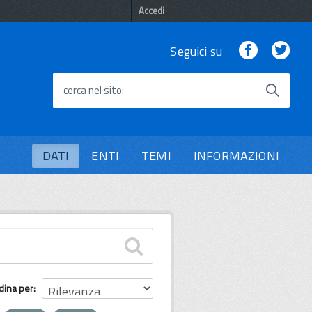
Accedi
Facebook
Twi
Seguici su
cerca nel sito
DATI
ENTI
TEMI
INFORMAZIONI
dina per