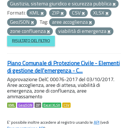
Giustizia, sistema giuridico e sicurezza pubblica
Formati:
KML
ZIP
CSV
XLSX
GeoJSON
Tag:
aree accoglienza
zone confluenza
viabilità di emergenza
RISULTATO DEL FILTRO
Piano Comunale di Protezione Civile - Elementi
di gestione dell'emergenza - C...
Approvazione DelC 00076-2017 del 03/10/2017.
Aree accoglienza, aree di attesa, viabilità di
emergenza, zone di confluenza, aree
ammassamento
KML
GeoJSON
ZIP
Excel XLSX
CSV
E' possibile inoltre accedere al registro usando le
API
(vedi