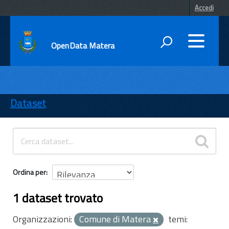
Accedi
OpenData Matera
DATI
ENTI
Dataset
TEMI
INFORMAZIONI
Ordina per
1 dataset trovato
Organizzazioni:
Comune di Matera
temi: