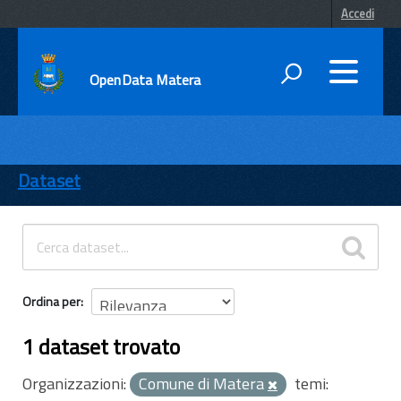
Accedi
OpenData Matera
DATI
ENTI
Dataset
TEMI
INFORMAZIONI
Ordina per
1 dataset trovato
Organizzazioni:
Comune di Matera
temi: