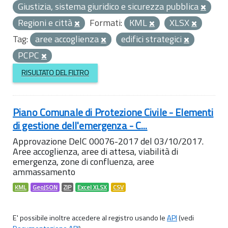
Giustizia, sistema giuridico e sicurezza pubblica
Regioni e città
Formati:
KML
XLSX
Tag:
aree accoglienza
edifici strategici
PCPC
RISULTATO DEL FILTRO
Piano Comunale di Protezione Civile - Elementi
di gestione dell'emergenza - C...
Approvazione DelC 00076-2017 del 03/10/2017.
Aree accoglienza, aree di attesa, viabilità di
emergenza, zone di confluenza, aree
ammassamento
KML
GeoJSON
ZIP
Excel XLSX
CSV
E' possibile inoltre accedere al registro usando le
API
(vedi