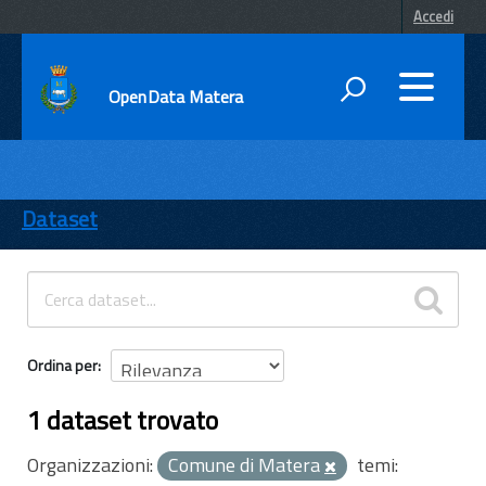
Accedi
OpenData Matera
DATI
ENTI
Dataset
TEMI
INFORMAZIONI
Ordina per
1 dataset trovato
Organizzazioni:
Comune di Matera
temi: