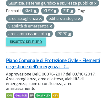
Giustizia, sistema giuridico e sicurezza pubblica
Formati:
KML
XLSX
ZIP
Tag:
aree accoglienza
edifici strategici
viabilità di emergenza
aree ammassamento
PCPC
RISULTATO DEL FILTRO
Piano Comunale di Protezione Civile - Elementi
di gestione dell'emergenza - C...
Approvazione DelC 00076-2017 del 03/10/2017.
Aree accoglienza, aree di attesa, viabilità di
emergenza, zone di confluenza, aree
ammassamento
KML
GeoJSON
ZIP
Excel XLSX
CSV