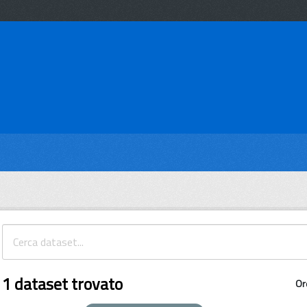
1 dataset trovato
Or