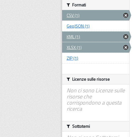
Formati
CSV (1)
GeoJSON (1)
KML (1)
XLSX (1)
ZIP (1)
Licenze sulle risorse
Non ci sono Licenze sulle
risorse che
corrispondono a questa
ricerca
Sottotemi