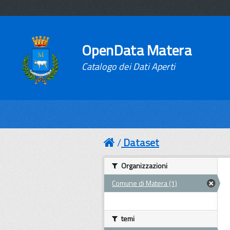
OpenData Matera
Catalogo dei Dati Aperti
Dataset
Organizzazioni
Comune di Matera (1)
temi