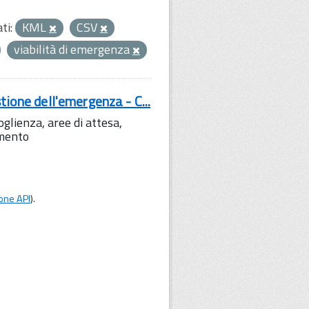
ti:
KML
CSV
viabilità di emergenza
tione dell'emergenza - C...
lienza, aree di attesa,
amento
one API
).