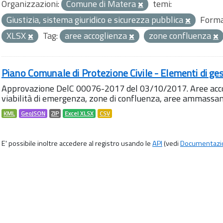
Organizzazioni:
Comune di Matera
temi:
Giustizia, sistema giuridico e sicurezza pubblica
Forma
XLSX
Tag:
aree accoglienza
zone confluenza
Piano Comunale di Protezione Civile - Elementi di ges
Approvazione DelC 00076-2017 del 03/10/2017. Aree accog
viabilità di emergenza, zone di confluenza, aree ammass
KML
GeoJSON
ZIP
Excel XLSX
CSV
E' possibile inoltre accedere al registro usando le
API
(vedi
Documentazi