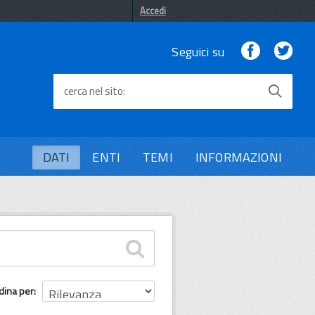
Accedi
Facebook
Twi
Seguici su
cerca nel sito
DATI
ENTI
TEMI
INFORMAZIONI
dina per