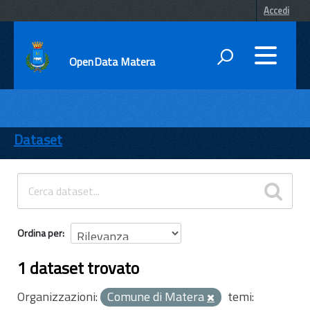
Accedi
OpenData Matera
DATI
ENTI
Dataset
TEMI
INFORMAZIONI
Ordina per
1 dataset trovato
Organizzazioni:
Comune di Matera
temi: