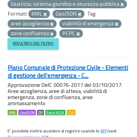
Giustizia, sistema giuridico e sicurezza pubblica
Formati:
KML
GeoJSON
Tag:
aree accoglienza
viabilità di emergenza
zone confluenza
PCPC
RISULTATO DEL FILTRO
Piano Comunale di Protezione Civile - Elementi
di gestione dell'emergenza - C...
Approvazione DelC 00076-2017 del 03/10/2017.
Aree accoglienza, aree di attesa, viabilità di
emergenza, zone di confluenza, aree
ammassamento
KML
GeoJSON
ZIP
Excel XLSX
CSV
E' possibile inoltre accedere al registro usando le
API
(vedi