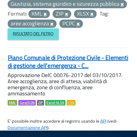
Giustizia, sistema giuridico e sicurezza pubblica
Formati:
KML
ZIP
XLSX
Tag:
aree accoglienza
PCPC
RISULTATO DEL FILTRO
Piano Comunale di Protezione Civile - Elementi
di gestione dell'emergenza - C...
Approvazione DelC 00076-2017 del 03/10/2017.
Aree accoglienza, aree di attesa, viabilità di
emergenza, zone di confluenza, aree
ammassamento
KML
GeoJSON
ZIP
Excel XLSX
CSV
E' possibile inoltre accedere al registro usando le
API
(vedi
Documentazione API
).