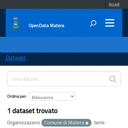
Accedi
OpenData Matera
DATI
ENTI
Dataset
TEMI
INFORMAZIONI
Ordina per
1 dataset trovato
Organizzazioni:
Comune di Matera
temi: