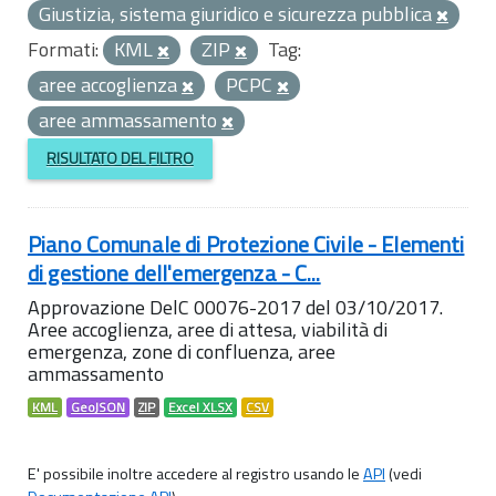
Giustizia, sistema giuridico e sicurezza pubblica
Formati:
KML
ZIP
Tag:
aree accoglienza
PCPC
aree ammassamento
RISULTATO DEL FILTRO
Piano Comunale di Protezione Civile - Elementi
di gestione dell'emergenza - C...
Approvazione DelC 00076-2017 del 03/10/2017.
Aree accoglienza, aree di attesa, viabilità di
emergenza, zone di confluenza, aree
ammassamento
KML
GeoJSON
ZIP
Excel XLSX
CSV
E' possibile inoltre accedere al registro usando le
API
(vedi