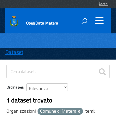
Accedi
OpenData Matera
DATI
ENTI
Dataset
TEMI
INFORMAZIONI
Ordina per
1 dataset trovato
Organizzazioni:
Comune di Matera
temi: