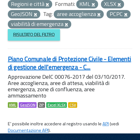
Regioni e città
Formati:
KML
XLSX
GeoJSON
Tag:
aree accoglienza
PCPC
viabilità di emergenza
RISULTATO DEL FILTRO
Piano Comunale di Protezione Civile - Elementi
di gestione dell'emergenza - C...
Approvazione DelC 00076-2017 del 03/10/2017.
Aree accoglienza, aree di attesa, viabilità di
emergenza, zone di confluenza, aree
ammassamento
KML
GeoJSON
ZIP
Excel XLSX
CSV
E' possibile inoltre accedere al registro usando le
API
(vedi
Documentazione API
).