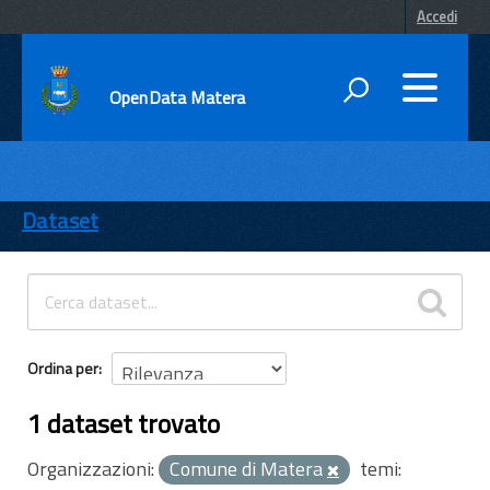
Accedi
OpenData Matera
DATI
ENTI
Dataset
TEMI
INFORMAZIONI
Ordina per
1 dataset trovato
Organizzazioni:
Comune di Matera
temi: