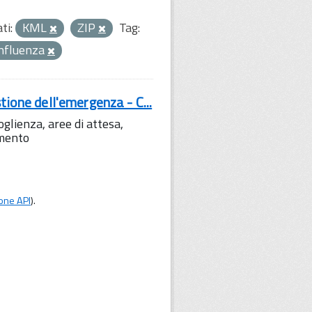
ti:
KML
ZIP
Tag:
nfluenza
tione dell'emergenza - C...
lienza, aree di attesa,
amento
one API
).