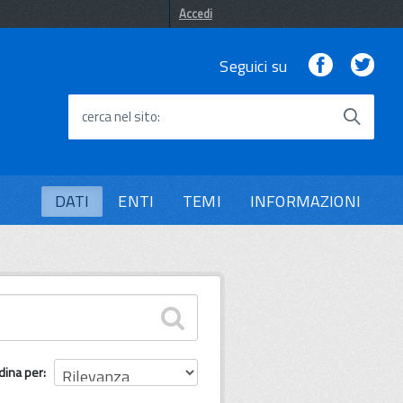
Accedi
Facebook
Twi
Seguici su
cerca nel sito
DATI
ENTI
TEMI
INFORMAZIONI
dina per