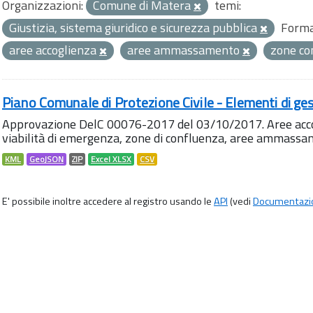
Organizzazioni:
Comune di Matera
temi:
Giustizia, sistema giuridico e sicurezza pubblica
Forma
aree accoglienza
aree ammassamento
zone co
Piano Comunale di Protezione Civile - Elementi di ges
Approvazione DelC 00076-2017 del 03/10/2017. Aree accog
viabilità di emergenza, zone di confluenza, aree ammass
KML
GeoJSON
ZIP
Excel XLSX
CSV
E' possibile inoltre accedere al registro usando le
API
(vedi
Documentazi