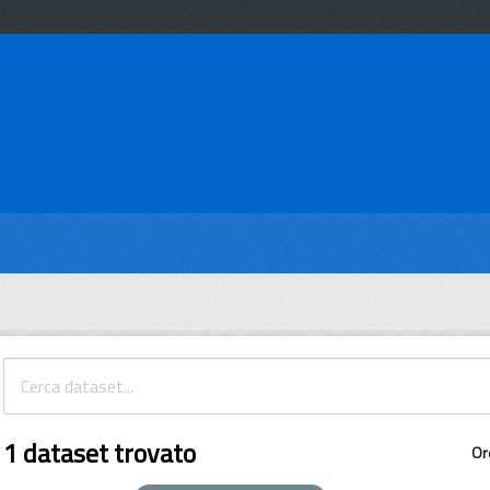
1 dataset trovato
Or