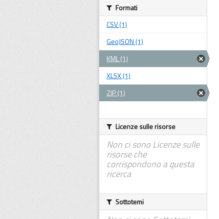
Formati
CSV (1)
GeoJSON (1)
KML (1)
XLSX (1)
ZIP (1)
Licenze sulle risorse
Non ci sono Licenze sulle
risorse che
corrispondono a questa
ricerca
Sottotemi