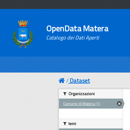
OpenData Matera
Catalogo dei Dati Aperti
Dataset
Organizzazioni
Comune di Matera (1)
temi