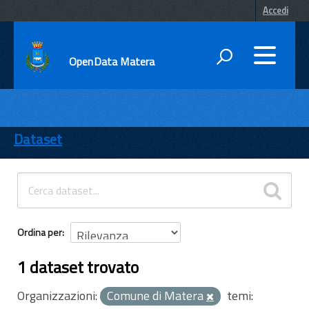
Accedi
OpenData Matera
DATI
ENTI
Dataset
TEMI
INFORMAZIONI
Ordina per
1 dataset trovato
Organizzazioni:
Comune di Matera
temi: