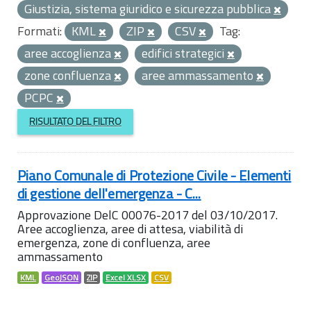
Giustizia, sistema giuridico e sicurezza pubblica
Formati:
KML
ZIP
CSV
Tag:
aree accoglienza
edifici strategici
zone confluenza
aree ammassamento
PCPC
RISULTATO DEL FILTRO
Piano Comunale di Protezione Civile - Elementi
di gestione dell'emergenza - C...
Approvazione DelC 00076-2017 del 03/10/2017.
Aree accoglienza, aree di attesa, viabilità di
emergenza, zone di confluenza, aree
ammassamento
KML
GeoJSON
ZIP
Excel XLSX
CSV