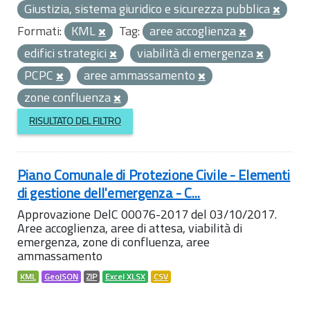
Giustizia, sistema giuridico e sicurezza pubblica
Formati:
KML
Tag:
aree accoglienza
edifici strategici
viabilità di emergenza
PCPC
aree ammassamento
zone confluenza
RISULTATO DEL FILTRO
Piano Comunale di Protezione Civile - Elementi
di gestione dell'emergenza - C...
Approvazione DelC 00076-2017 del 03/10/2017.
Aree accoglienza, aree di attesa, viabilità di
emergenza, zone di confluenza, aree
ammassamento
KML
GeoJSON
ZIP
Excel XLSX
CSV