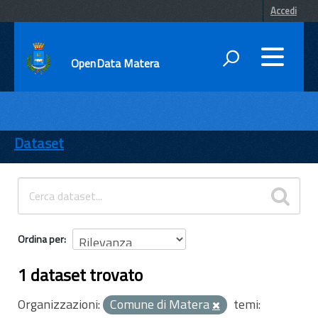
Accedi
OpenData Matera
DATI
ENTI
Dataset
TEMI
INFORMAZIONI
Ordina per
1 dataset trovato
Organizzazioni:
Comune di Matera
temi: