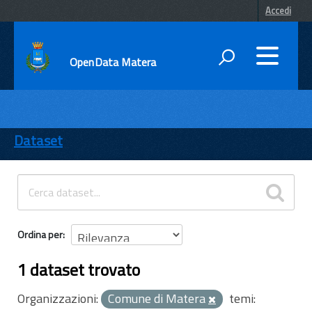
Accedi
OpenData Matera
DATI
ENTI
Dataset
TEMI
INFORMAZIONI
Ordina per
1 dataset trovato
Organizzazioni:
Comune di Matera
temi: