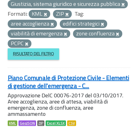
Giustizia, sistema giuridico e sicurezza pubblica
Formati:
KML
ZIP
Tag:
aree accoglienza
edifici strategici
viabilità di emergenza
zone confluenza
PCPC
RISULTATO DEL FILTRO
Piano Comunale di Protezione Civile - Elementi
di gestione dell'emergenza - C...
Approvazione DelC 00076-2017 del 03/10/2017.
Aree accoglienza, aree di attesa, viabilità di
emergenza, zone di confluenza, aree
ammassamento
KML
GeoJSON
ZIP
Excel XLSX
CSV