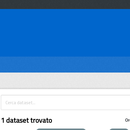
1 dataset trovato
Or