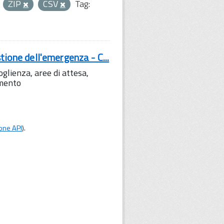
ZIP
CSV
Tag:
tione dell'emergenza - C...
lienza, aree di attesa,
amento
one API
).