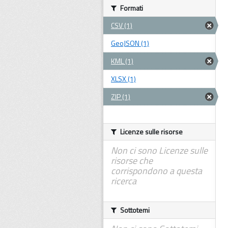
Formati
CSV (1)
GeoJSON (1)
KML (1)
XLSX (1)
ZIP (1)
Licenze sulle risorse
Non ci sono Licenze sulle
risorse che
corrispondono a questa
ricerca
Sottotemi