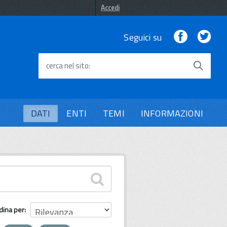
Accedi
Facebook
Twi
Seguici su
cerca nel sito
DATI
ENTI
TEMI
INFORMAZIONI
dina per