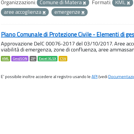
Organizzazioni:
Comune di Matera
Formati:
KML
aree accoglienza
emergenze
Piano Comunale di Protezione Civile - Elementi di ges
Approvazione DelC 00076-2017 del 03/10/2017. Aree accog
viabilità di emergenza, zone di confluenza, aree ammass
KML
GeoJSON
ZIP
Excel XLSX
CSV
E' possibile inoltre accedere al registro usando le
API
(vedi
Documentazi