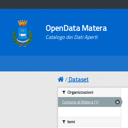
OpenData Matera
Catalogo dei Dati Aperti
Dataset
Organizzazioni
Comune di Matera (1)
temi