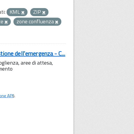
ti:
KML
ZIP
ze
zone confluenza
tione dell'emergenza - C...
lienza, aree di attesa,
amento
one API
).