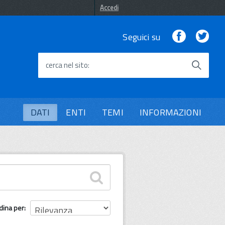
Accedi
Facebook
Twi
Seguici su
cerca nel sito
DATI
ENTI
TEMI
INFORMAZIONI
dina per