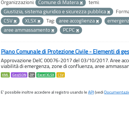
Organizzazioni:
Comune di Matera
temi:
Giustizia, sistema giuridico e sicurezza pubblica
Forma
CSV
XLSX
Tag:
aree accoglienza
emergen
aree ammassamento
PCPC
Piano Comunale di Protezione Civile - Elementi di ges
Approvazione DelC 00076-2017 del 03/10/2017. Aree accog
viabilità di emergenza, zone di confluenza, aree ammass
KML
GeoJSON
ZIP
Excel XLSX
CSV
E' possibile inoltre accedere al registro usando le
API
(vedi
Documentazi