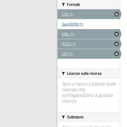
Formati
CSV (1)
GeoJSON (1)
KML (1)
XLSX (1)
ZIP (1)
Licenze sulle risorse
Non ci sono Licenze sulle
risorse che
corrispondono a questa
ricerca
Sottotemi