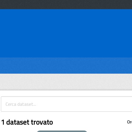
1 dataset trovato
Or