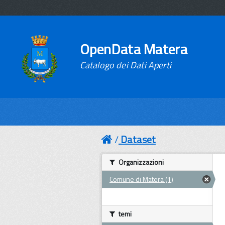
OpenData Matera
Catalogo dei Dati Aperti
Dataset
Organizzazioni
Comune di Matera (1)
temi