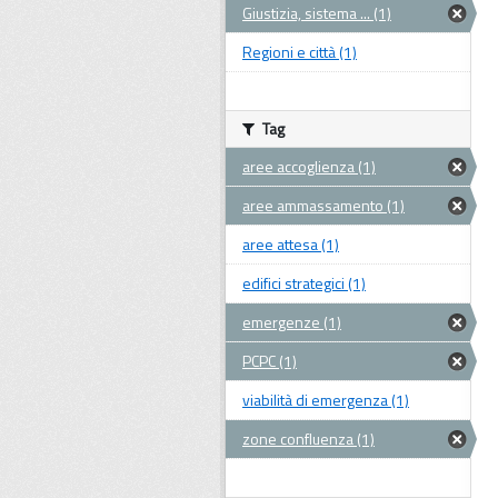
Giustizia, sistema ... (1)
Regioni e città (1)
Tag
aree accoglienza (1)
aree ammassamento (1)
aree attesa (1)
edifici strategici (1)
emergenze (1)
PCPC (1)
viabilità di emergenza (1)
zone confluenza (1)