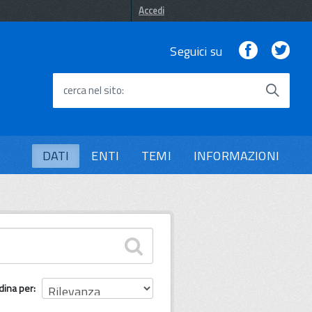
Accedi
Facebook
Twi
Seguici su
cerca nel sito
DATI
ENTI
TEMI
INFORMAZIONI
dina per