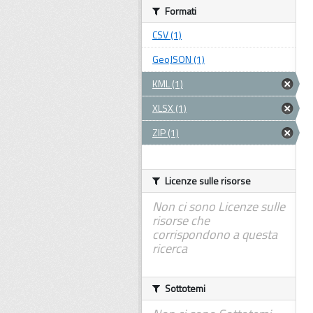
Formati
CSV (1)
GeoJSON (1)
KML (1)
XLSX (1)
ZIP (1)
Licenze sulle risorse
Non ci sono Licenze sulle
risorse che
corrispondono a questa
ricerca
Sottotemi