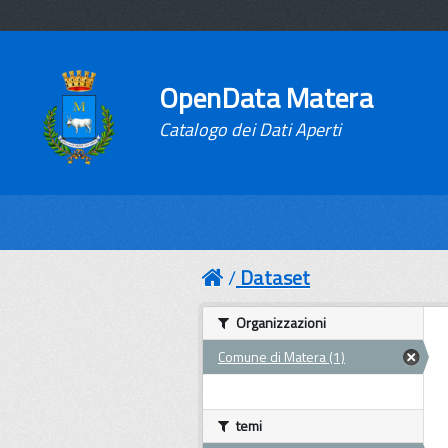
OpenData Matera
Catalogo dei Dati Aperti
Dataset
Organizzazioni
Comune di Matera (1)
temi