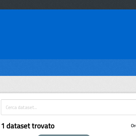
1 dataset trovato
Or