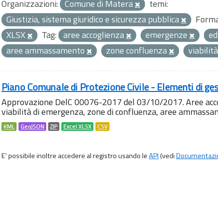
Organizzazioni:
Comune di Matera
temi:
Giustizia, sistema giuridico e sicurezza pubblica
Forma
XLSX
Tag:
aree accoglienza
emergenze
ed
aree ammassamento
zone confluenza
viabili
Piano Comunale di Protezione Civile - Elementi di ges
Approvazione DelC 00076-2017 del 03/10/2017. Aree accog
viabilità di emergenza, zone di confluenza, aree ammass
KML
GeoJSON
ZIP
Excel XLSX
CSV
E' possibile inoltre accedere al registro usando le
API
(vedi
Documentazi