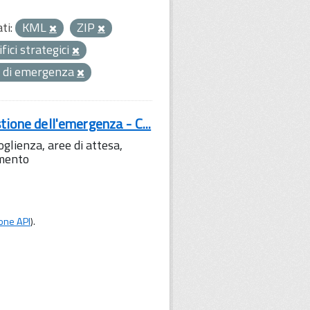
ti:
KML
ZIP
ifici strategici
tà di emergenza
tione dell'emergenza - C...
lienza, aree di attesa,
amento
one API
).