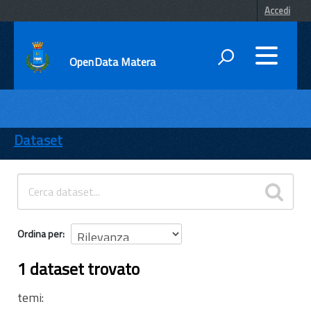
Accedi
OpenData Matera
DATI
ENTI
Dataset
TEMI
INFORMAZIONI
Ordina per
1 dataset trovato
temi: