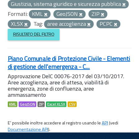
Giustizia, sistema giuridico e sicurezza pubblica
Formati:
KML
GeoJSON
ZIP
XLSX
Tag:
aree accoglienza
PCPC
RISULTATO DEL FILTRO
Piano Comunale di Protezione Civile - Elementi
di gestione dell'emergenza - C...
Approvazione DelC 00076-2017 del 03/10/2017.
Aree accoglienza, aree di attesa, viabilità di
emergenza, zone di confluenza, aree
ammassamento
KML
GeoJSON
ZIP
Excel XLSX
CSV
E' possibile inoltre accedere al registro usando le
API
(vedi
Documentazione API
).