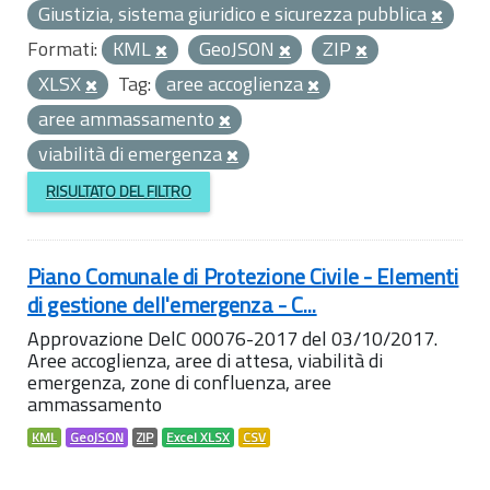
Giustizia, sistema giuridico e sicurezza pubblica
Formati:
KML
GeoJSON
ZIP
XLSX
Tag:
aree accoglienza
aree ammassamento
viabilità di emergenza
RISULTATO DEL FILTRO
Piano Comunale di Protezione Civile - Elementi
di gestione dell'emergenza - C...
Approvazione DelC 00076-2017 del 03/10/2017.
Aree accoglienza, aree di attesa, viabilità di
emergenza, zone di confluenza, aree
ammassamento
KML
GeoJSON
ZIP
Excel XLSX
CSV