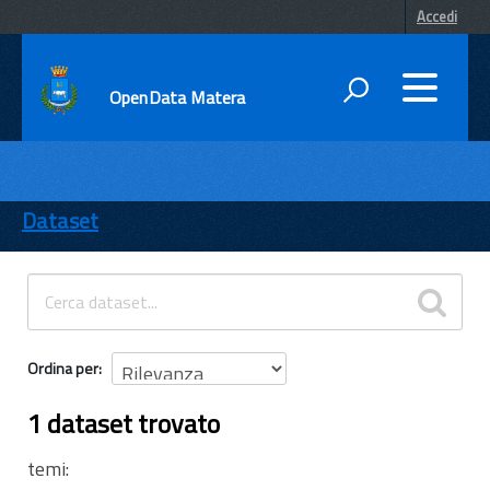
Accedi
OpenData Matera
DATI
ENTI
Dataset
TEMI
INFORMAZIONI
Ordina per
1 dataset trovato
temi: