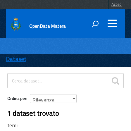
Accedi
OpenData Matera
DATI
ENTI
Dataset
TEMI
INFORMAZIONI
Ordina per
1 dataset trovato
temi: