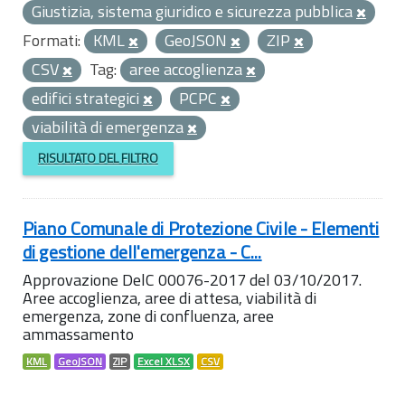
Giustizia, sistema giuridico e sicurezza pubblica
Formati:
KML
GeoJSON
ZIP
CSV
Tag:
aree accoglienza
edifici strategici
PCPC
viabilità di emergenza
RISULTATO DEL FILTRO
Piano Comunale di Protezione Civile - Elementi
di gestione dell'emergenza - C...
Approvazione DelC 00076-2017 del 03/10/2017.
Aree accoglienza, aree di attesa, viabilità di
emergenza, zone di confluenza, aree
ammassamento
KML
GeoJSON
ZIP
Excel XLSX
CSV