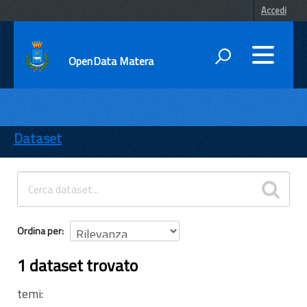
Accedi
OpenData Matera
DATI
ENTI
Dataset
TEMI
INFORMAZIONI
Ordina per
1 dataset trovato
temi: