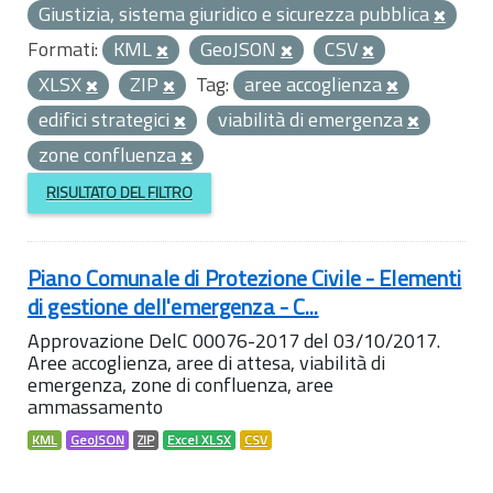
Giustizia, sistema giuridico e sicurezza pubblica
Formati:
KML
GeoJSON
CSV
XLSX
ZIP
Tag:
aree accoglienza
edifici strategici
viabilità di emergenza
zone confluenza
RISULTATO DEL FILTRO
Piano Comunale di Protezione Civile - Elementi
di gestione dell'emergenza - C...
Approvazione DelC 00076-2017 del 03/10/2017.
Aree accoglienza, aree di attesa, viabilità di
emergenza, zone di confluenza, aree
ammassamento
KML
GeoJSON
ZIP
Excel XLSX
CSV