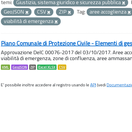
temi:
Giustizia, sistema giuridico e sicurezza pubblica
GeoJSON
CSV
ZIP
Tag:
aree accoglienza
viabilità di emergenza
Piano Comunale di Protezione Civile - Elementi di ges
Approvazione DelC 00076-2017 del 03/10/2017. Aree accog
viabilità di emergenza, zone di confluenza, aree ammass
KML
GeoJSON
ZIP
Excel XLSX
CSV
E' possibile inoltre accedere al registro usando le
API
(vedi
Documentazi