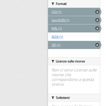
Formati
CSV (1)
GeoJSON (1)
KML (1)
XLSX (1)
ZIP (1)
Licenze sulle risorse
Non ci sono Licenze sulle
risorse che
corrispondono a questa
ricerca
Sottotemi