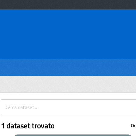
1 dataset trovato
Or