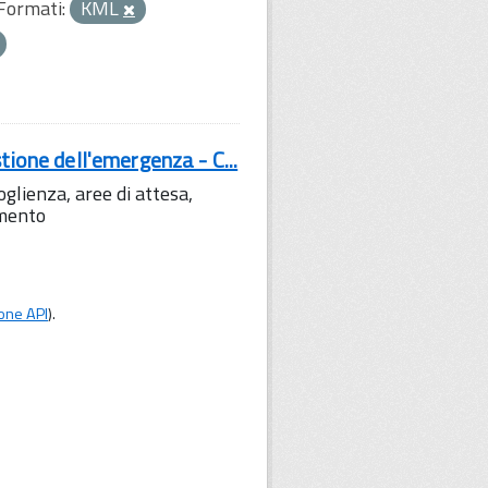
Formati:
KML
tione dell'emergenza - C...
lienza, aree di attesa,
amento
one API
).