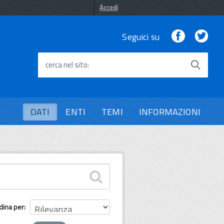
Accedi
Facebook
Twi
Seguici su
cerca nel sito
DATI
ENTI
TEMI
INFORMAZIONI
dina per