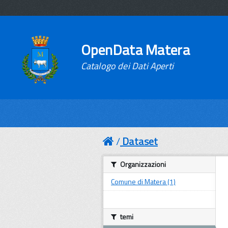
OpenData Matera
Catalogo dei Dati Aperti
Dataset
Organizzazioni
Comune di Matera (1)
temi